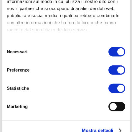
informazioni sul modo in cui utilizza il nostro sito con i
ACQUISTA PRODOTTO
nostri partner che si occupano di analisi dei dati web,
pubblicità e social media, i quali potrebbero combinarle
OH ROMEO | EAU DE PARFUM
con altre informazioni che ha fornito loro o che hanno
raccolto dal suo utilizzo dei loro servizi.
Selezione
ACQUISTA PRODOTTO
Necessari
del
consenso
ROTONDA A MARE | EAU DE
Preferenze
PARFUM
Statistiche
ACQUISTA PRODOTTO
Marketing
MONELLA VAGABONDA | SNOB
EAU DE TOILETTE
Mostra dettagli