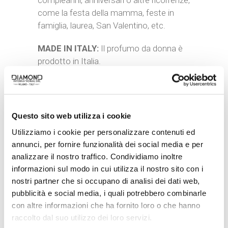
compleanni, anniversari o altre ricorrenze,
come la festa della mamma, feste in
famiglia, laurea, San Valentino, etc.
MADE IN ITALY:
Il profumo da donna è
prodotto in Italia.
CATEGORIE:
DONNA
,
FRAGRANZE
DONNA
Questo sito web utilizza i cookie
TAG:
EAU DE PARFUM
Utilizziamo i cookie per personalizzare contenuti ed
annunci, per fornire funzionalità dei social media e per
BRAND:
GATTINONI
analizzare il nostro traffico. Condividiamo inoltre
informazioni sul modo in cui utilizza il nostro sito con i
nostri partner che si occupano di analisi dei dati web,
Related products
pubblicità e social media, i quali potrebbero combinarle
con altre informazioni che ha fornito loro o che hanno
raccolto dal suo utilizzo dei loro servizi.