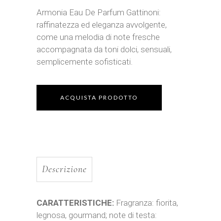
Armonia Eau De Parfum Gattinoni:
raffinatezza ed eleganza avvolgente,
come una melodia di note fresche
accompagnata da toni dolci, sensuali,
semplicemente sofisticati.
ACQUISTA PRODOTTO
Descrizione
CARATTERISTICHE:
Fragranza: fiorita,
legnosa, gourmand; note di testa: