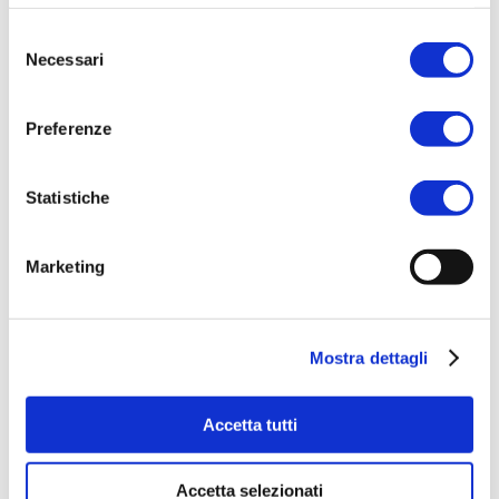
Selezione
ACQUISTA PRODOTTO
Necessari
del
consenso
BELLAGIO | TURQUOISE EAU DE
PARFUM
Preferenze
Statistiche
ACQUISTA PRODOTTO
Marketing
AQUA DI SORRENTO | POSILLIPO
EAU DE PARFUM
Mostra dettagli
Accetta tutti
ACQUISTA PRODOTTO
MADELEINE | ESSENTIEL EAU DE
Accetta selezionati