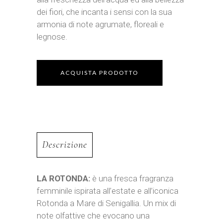
dei fiori, che incanta i sensi con la sua
armonia di note agrumate, floreali e
legnose.
ACQUISTA PRODOTTO
Descrizione
LA ROTONDA:
è una fresca fragranza
femminile ispirata all’estate e all’iconica
Rotonda a Mare di Senigallia. Un mix di
note olfattive che evocano una