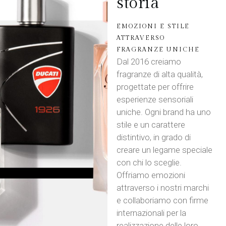
storia
EMOZIONI E STILE
ATTRAVERSO
FRAGRANZE UNICHE
Dal 2016 creiamo
fragranze di alta qualità,
progettate per offrire
esperienze sensoriali
uniche. Ogni brand ha uno
stile e un carattere
distintivo, in grado di
creare un legame speciale
con chi lo sceglie.
Offriamo emozioni
attraverso i nostri marchi
e collaboriamo con firme
internazionali per la
realizzazione delle loro