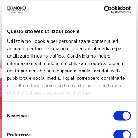
MAESTRIA ED EMOZIONI
IN OGNI CREAZIONE
Dietro ogni profumo
Diamond si cela la
Questo sito web utilizza i cookie
maestria dei nostri nasi,
Utilizziamo i cookie per personalizzare contenuti ed
veri artisti dell’olfatto. Con
annunci, per fornire funzionalità dei social media e per
sensibilità ed esperienza,
analizzare il nostro traffico. Condividiamo inoltre
selezionano e combinano
informazioni sul modo in cui utilizza il nostro sito con i
essenze pregiate per dar
nostri partner che si occupano di analisi dei dati web,
vita a fragranze che
pubblicità e social media, i quali potrebbero combinarle
raccontano storie,
con altre informazioni che ha fornito loro o che hanno
evocano emozioni e
raccolto dal suo utilizzo dei loro servizi.
creano ricordi indelebili.
Ogni creazione nasce da
Selezione
un processo meticoloso,
Necessari
del
dove tradizione e
consenso
innovazione si fondono
per trasformare l’arte della
Preferenze