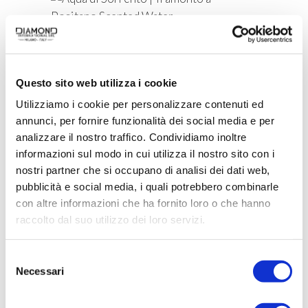
ACQUISTA PRODOTTO
AQUA DI SORRENTO |
Questo sito web utilizza i cookie
TRAMONTO A POSITANO
Utilizziamo i cookie per personalizzare contenuti ed
SCENTED WATER
annunci, per fornire funzionalità dei social media e per
analizzare il nostro traffico. Condividiamo inoltre
informazioni sul modo in cui utilizza il nostro sito con i
nostri partner che si occupano di analisi dei dati web,
ACQUISTA PRODOTTO
pubblicità e social media, i quali potrebbero combinarle
con altre informazioni che ha fornito loro o che hanno
BELLAGIO | SOLEIL D’OR EAU DE
raccolto dal suo utilizzo dei loro servizi.
PARFUM
Selezione
Necessari
del
consenso