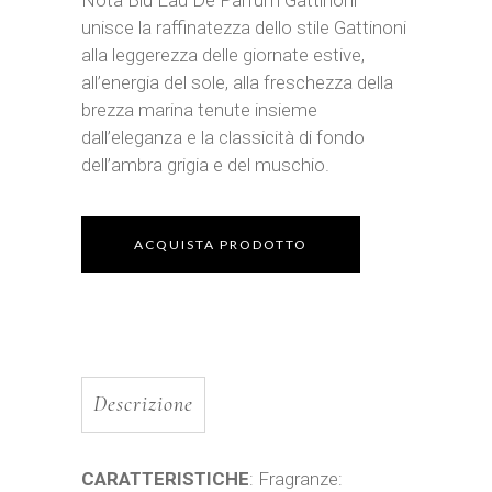
Nota Blu Eau De Parfum Gattinoni
unisce la raffinatezza dello stile Gattinoni
alla leggerezza delle giornate estive,
all’energia del sole, alla freschezza della
brezza marina tenute insieme
dall’eleganza e la classicità di fondo
dell’ambra grigia e del muschio.
ACQUISTA PRODOTTO
Descrizione
CARATTERISTICHE
: Fragranze: