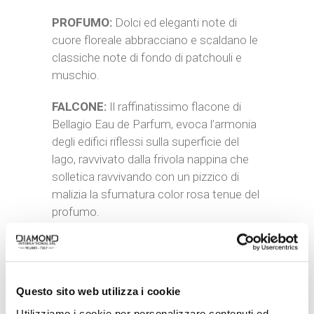
PROFUMO:
Dolci ed eleganti note di
cuore floreale abbracciano e scaldano le
classiche note di fondo di patchouli e
muschio.
FALCONE:
Il raffinatissimo flacone di
Bellagio Eau de Parfum, evoca l’armonia
degli edifici riflessi sulla superficie del
lago, ravvivato dalla frivola nappina che
solletica ravvivando con un pizzico di
malizia la sfumatura color rosa tenue del
profumo.
BELLAGIO:
C’è un posto in fondo
all’anima dove prima o poi tutti torniamo:
ha i riflessi di luce di un luogo iconico, dal
Questo sito web utilizza i cookie
nome morbido come la brezza leggera
delle serate estive. Ha il nome di Bellagio,
Utilizziamo i cookie per personalizzare contenuti ed