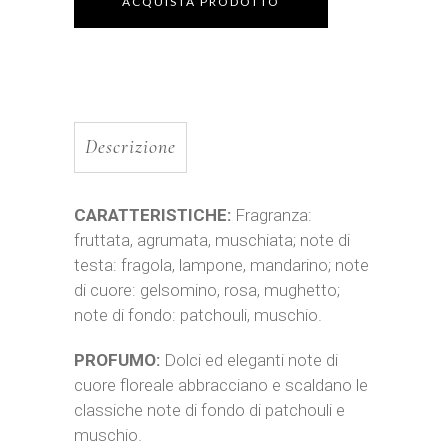
ACQUISTA PRODOTTO
Descrizione
CARATTERISTICHE:
Fragranza:
fruttata, agrumata, muschiata; note di
testa: fragola, lampone, mandarino; note
di cuore: gelsomino, rosa, mughetto;
note di fondo: patchouli, muschio.
PROFUMO:
Dolci ed eleganti note di
cuore floreale abbracciano e scaldano le
classiche note di fondo di patchouli e
muschio.