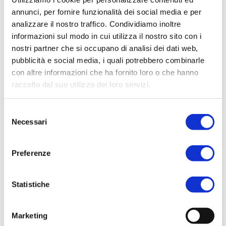
perla preziosa, distesa su “quel ramo del
annunci, per fornire funzionalità dei social media e per
analizzare il nostro traffico. Condividiamo inoltre
lago di Como”, incipit senza tempo dei
informazioni sul modo in cui utilizza il nostro sito con i
Promessi Sposi.
nostri partner che si occupano di analisi dei dati web,
pubblicità e social media, i quali potrebbero combinarle
con altre informazioni che ha fornito loro o che hanno
CATEGORIE:
DONNA
,
FRAGRANZE
raccolto dal suo utilizzo dei loro servizi.
DONNA
TAG:
EAU DE PARFUM
Selezione
BRAND:
BELLAGIO
Necessari
del
consenso
Preferenze
Related products
Statistiche
Marketing
ACQUISTA PRODOTTO