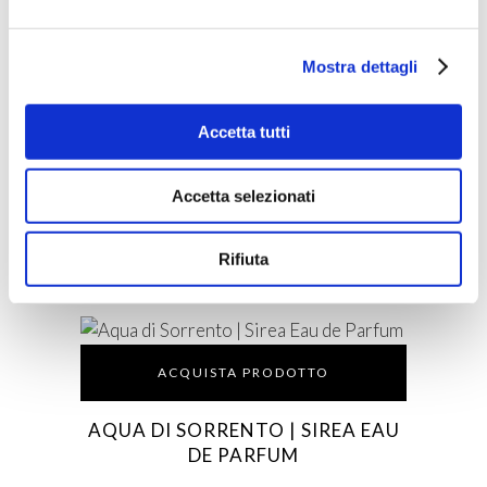
GATTINONI | NOTA BLU EAU DE
Mostra dettagli
PARFUM
Accetta tutti
Accetta selezionati
ACQUISTA PRODOTTO
GATTINONI | ARMONIA
Rifiuta
PERFUMED BODY LOTION
ACQUISTA PRODOTTO
AQUA DI SORRENTO | SIREA EAU
DE PARFUM