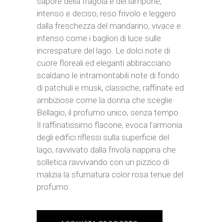
sapore della fragola e del lampone,
intenso e deciso, reso frivolo e leggero
dalla freschezza del mandarino, vivace e
intenso come i bagliori di luce sulle
increspature del lago. Le dolci note di
cuore floreali ed eleganti abbracciano
scaldano le intramontabili note di fondo
di patchuli e musk, classiche, raffinate ed
ambiziose come la donna che sceglie
Bellagio, il profumo unico, senza tempo.
Il raffinatissimo flacone, evoca l’armonia
degli edifici riflessi sulla superficie del
lago, ravvivato dalla frivola nappina che
solletica ravvivando con un pizzico di
malizia la sfumatura color rosa tenue del
profumo.