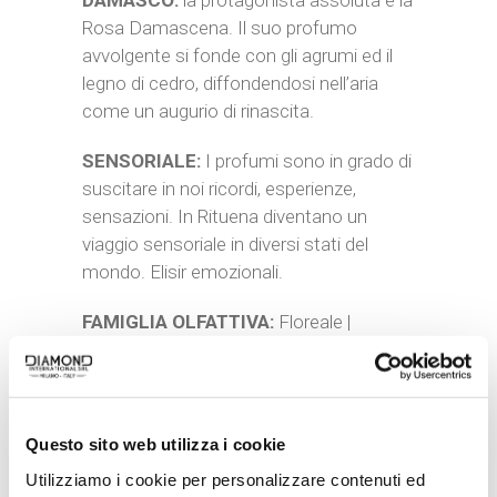
DAMASCO:
la protagonista assoluta è la
Rosa Damascena. Il suo profumo
avvolgente si fonde con gli agrumi ed il
legno di cedro, diffondendosi nell’aria
come un augurio di rinascita.
SENSORIALE:
I profumi sono in grado di
suscitare in noi ricordi, esperienze,
sensazioni. In Rituena diventano un
viaggio sensoriale in diversi stati del
mondo. Elisir emozionali.
FAMIGLIA OLFATTIVA:
Floreale |
Aromatica – Note di Testa: Arancio,
Pompelmo, Menta – Note di Cuore:
Rosa, Mughetto, Lampone – Note di
Fondo: Legno di Cedro, Ambra, Musk
Questo sito web utilizza i cookie
Utilizziamo i cookie per personalizzare contenuti ed
MADE IN ITALY:
Prodotto