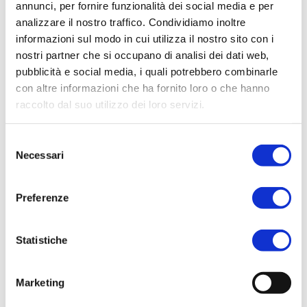
annunci, per fornire funzionalità dei social media e per
orgogliosamente in Italia, simbolo di
analizzare il nostro traffico. Condividiamo inoltre
eleganza e di design italiano, a garanzia di
informazioni sul modo in cui utilizza il nostro sito con i
qualità e stile.
nostri partner che si occupano di analisi dei dati web,
pubblicità e social media, i quali potrebbero combinarle
con altre informazioni che ha fornito loro o che hanno
CATEGORIE:
BODYCARE
,
DONNA
raccolto dal suo utilizzo dei loro servizi.
TAG:
BODY BUTTER
Selezione
BRAND:
RITUENA
Necessari
del
consenso
Preferenze
Related products
Statistiche
ACQUISTA PRODOTTO
Marketing