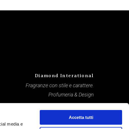
Diamond Interational
Fragranze con stile e carattere.
Profumeria & Design
Accetta tutti
cial media e