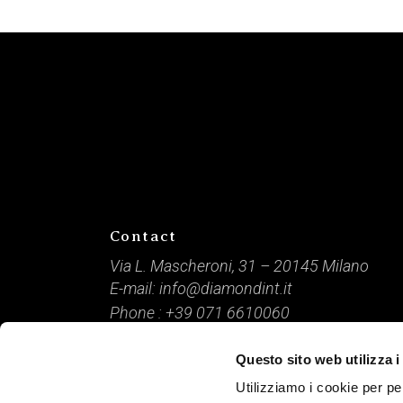
Contact
Via L. Mascheroni, 31 – 20145 Milano
E-mail:
info@diamondint.it
Phone :
+39 071 6610060
Questo sito web utilizza i
DIAMOND International / P. IVA: 09166840968 /
Capitale Sociale: € 10.000 / © 2021 Tutti i diritti riserv
Utilizziamo i cookie per pe