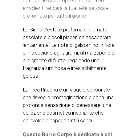
noto per le sue proprietà nutrienti ed
emollienti renderà la tua pelle setosa e
profumata per tutto il giorno.
La Sicilia d’estate profuma di giornate
assolate e piccoli piaceri da assaporare
lentamente. Le note di gelsomino in fiore
si intrecciano agli agrumi, al marzapane e
alle granite di frutta, regalando una
fragranza luminosa e irresistibilmente
golosa.
La linea Rituena è un viaggio sensoriale
che risveglia l’immaginazione e dona una
profonda sensazione di benessere: una
collezione cosmetica inebriante che
coinvolge e appaga tutti i sensi.
Questo Burro Corpo è dedicato a chi