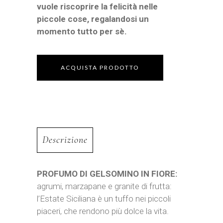
vuole riscoprire la felicità nelle
piccole cose, regalandosi un
momento tutto per sè.
ACQUISTA PRODOTTO
Descrizione
PROFUMO DI GELSOMINO IN FIORE:
agrumi, marzapane e granite di frutta:
l’Estate Siciliana è un tuffo nei piccoli
piaceri, che rendono più dolce la vita.