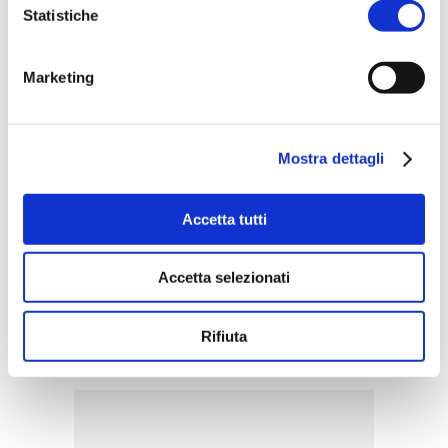
Statistiche
Marketing
Mostra dettagli
Accetta tutti
Accetta selezionati
ACQUISTA PRODOTTO
RITUENA | MAGIA DI PERSIA
Rifiuta
BATH FOAM