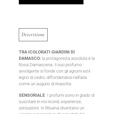
Descrizione
TRA ICOLORATI GIARDINI DI
DAMASCO:
la protagonista assoluta è la
Rosa Damascena. Il suo profumo
avvolgente si fonde con gli agrumi ed il
legno di cedro, diffondendosi nell’aria
come un augurio di rinascita.
SENSORIALE
: I profumi sono in grado di
suscitare in noi ricordi, esperienze,
sensazioni. In Rituena diventano un