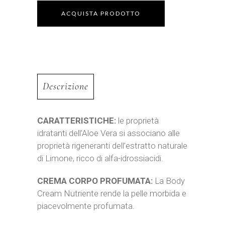
ACQUISTA PRODOTTO
Descrizione
CARATTERISTICHE:
le proprietà
idratanti dell’Aloe Vera si associano alle
proprietà rigeneranti dell’estratto naturale
di Limone, ricco di alfa-idrossiacidi.
CREMA CORPO PROFUMATA:
La Body
Cream Nutriente rende la pelle morbida e
piacevolmente profumata.