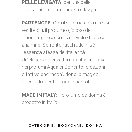
PELLE LEVIGATA:
per una pelle
naturalmente più luminosa e levigata.
PARTENOPE:
Con il suo mare dai riflessi
verdi e blu, il profumo gioioso dei
limoneti, gli scorci incantevoli e la dolce
aria mite, Sorrento racchiude in sé
l’essenza stessa dell’italianità.
Un’eleganza senza tempo che si ritrova
nei profumi Aqua di Sorrento: creazioni
olfattive che racchiudono la magica
poesia di questo luogo incantato.
MADE IN ITALY:
Il profumo da donna è
prodotto in Italia.
CATEGORIE:
BODYCARE
,
DONNA