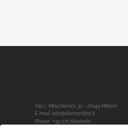
Contact
Via L. Mascheroni, 31 – 20145 Milano
E-mail:
info@diamondint.it
Phone :
+39 071 6610060