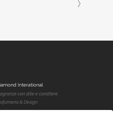
iamond Interational
agranze con stile e carattere.
rofumeria & Design