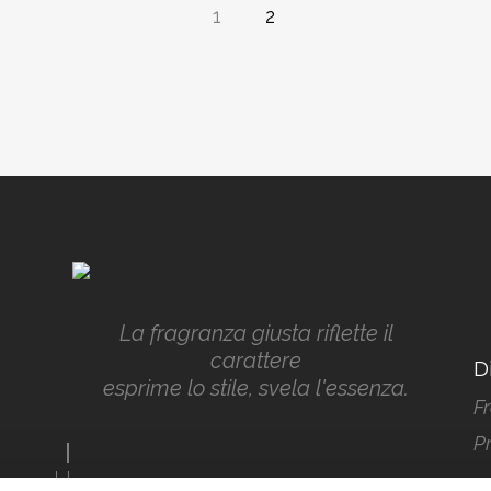
1
2
La fragranza giusta riflette il
carattere
D
esprime lo stile, svela l'essenza.
Fr
P