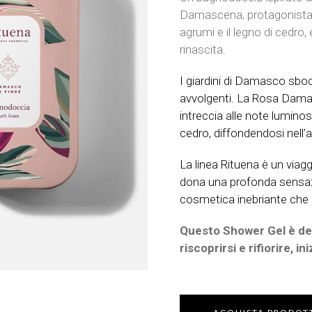
Damascena, protagonista n
agrumi e il legno di cedro,
rinascita.
I giardini di Damasco sboc
avvolgenti. La Rosa Damas
intreccia alle note luminos
cedro, diffondendosi nell’a
La linea Rituena è un viag
dona una profonda sensaz
cosmetica inebriante che c
Questo Shower Gel è ded
riscoprirsi e rifiorire, i