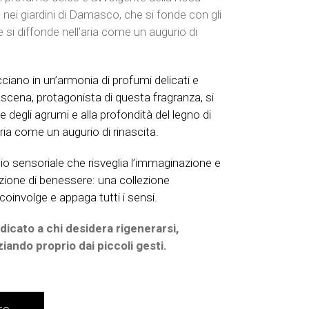
ei giardini di Damasco, che si fonde con gli
 e si diffonde nell’aria come un augurio di
ciano in un’armonia di profumi delicati e
cena, protagonista di questa fragranza, si
e degli agrumi e alla profondità del legno di
ria come un augurio di rinascita.
gio sensoriale che risveglia l’immaginazione e
ione di benessere: una collezione
oinvolge e appaga tutti i sensi.
icato a chi desidera rigenerarsi,
niziando proprio dai piccoli gesti.