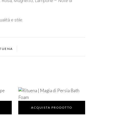
e: Rosa, Mughetto, Lampone – Note di
lità e stile.
ITUENA
ACQUISTA PRODOTTO