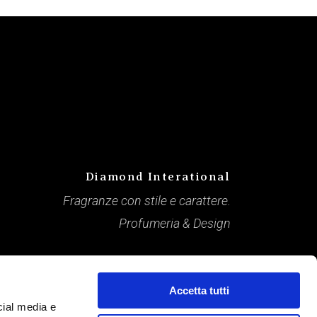
Diamond Interational
Fragranze con stile e carattere.
Profumeria & Design
Accetta tutti
cial media e