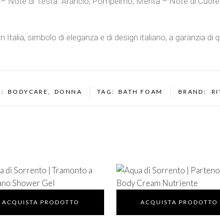
a – Note di Testa: Arancio, Pompelmo, Menta – Note di Cuor
talia, simbolo di eleganza e di design italiano, a garanzia di qua
E:
BODYCARE
,
DONNA
TAG:
BATH FOAM
BRAND:
R
ACQUISTA PRODOTTO
ACQUISTA PRODOTTO