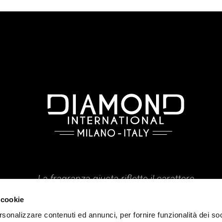
La fragranza giusta riflette il carattere
esprime lo stile, svela l'essenza.
 cookie
ati.
rsonalizzare contenuti ed annunci, per fornire funzionalità dei so