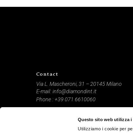
Contact
Via L. Mascheroni, 31 – 20145 Milano
E-mail:
info@diamondint.it
Phone :
+39 071 6610060
DIAMOND International / P. IVA: 09166840968 /
Questo sito web utilizza i
Capitale Sociale: € 10.000 / © 2021 Tutti i diritti riserv
Utilizziamo i cookie per pe
Credits
www.lamponemedia.it