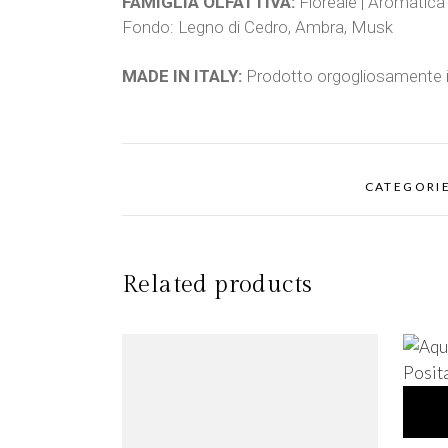
FAMIGLIA OLFATTIVA:
Floreale | Aromatic
Fondo: Legno di Cedro, Ambra, Musk
MADE IN ITALY:
Prodotto orgogliosamente in I
CATEGORI
Related products