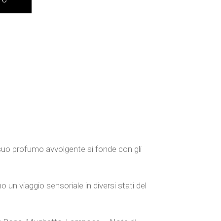
TO
 suo profumo avvolgente si fonde con gli
o un viaggio sensoriale in diversi stati del