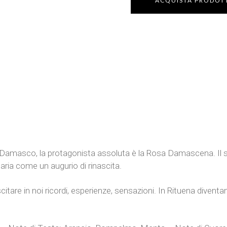
ACQUISTA PRODOT
 di Damasco, la protagonista assoluta è la Rosa Damascena. Il
’aria come un augurio di rinascita.
itare in noi ricordi, esperienze, sensazioni. In Rituena diventan