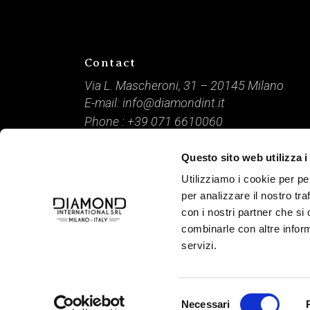
Contact
Via L. Mascheroni, 31 – 20145 Milano
E-mail:
info@diamondint.it
Phone :
+39 071 6610060
Questo sito web utilizza i
DIAMOND International / P. IVA: 09166840968 /
Capitale Sociale: € 10.000 / © 2021 Tutti i diritti riserv
Utilizziamo i cookie per pe
Credits
www.lamponemedia.it
per analizzare il nostro tra
con i nostri partner che si
combinarle con altre inform
servizi.
Selezione
Necessari