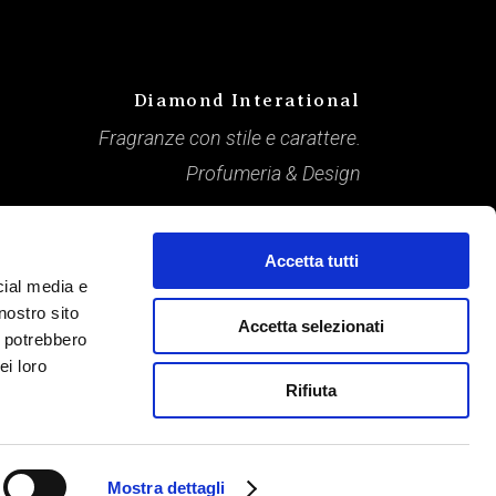
Diamond Interational
Fragranze con stile e carattere.
Profumeria & Design
Accetta tutti
cial media e
nostro sito
Accetta selezionati
i potrebbero
ei loro
Rifiuta
Mostra dettagli