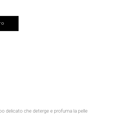
TO
oo delicato che deterge e profuma la pelle