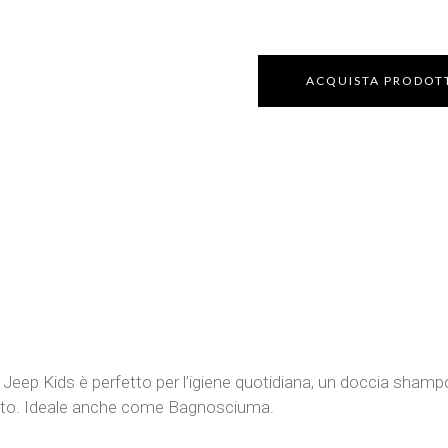
ACQUISTA PRODOT
Jeep Kids è perfetto per l’igiene quotidiana, un doccia shamp
ato. Ideale anche come Bagnosciuma.