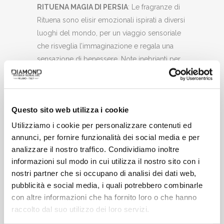
RITUENA MAGIA DI PERSIA
: Le fragranze di
Rituena sono elisir emozionali ispirati a diversi
luoghi del mondo, per un viaggio sensoriale
che risveglia l’immaginazione e regala una
sensazione di benessere. Note inebrianti per
sensi che uniscono il piacere del benessere
alla ricerca dell’equilibrio interiore.
CONFEZIONE:
Cofanetto elegante e raffinato,
Questo sito web utilizza i cookie
perfetto come idea regalo e adatto per
Utilizziamo i cookie per personalizzare contenuti ed
qualsiasi occasione.
annunci, per fornire funzionalità dei social media e per
analizzare il nostro traffico. Condividiamo inoltre
MADE IN ITALY:
Il cofanetto Rituena inebriante
informazioni sul modo in cui utilizza il nostro sito con i
Magia Di Persia è prodotto in Italia
nostri partner che si occupano di analisi dei dati web,
pubblicità e social media, i quali potrebbero combinarle
con altre informazioni che ha fornito loro o che hanno
CATEGORIE:
BODYCARE
,
DONNA
,
raccolto dal suo utilizzo dei loro servizi.
IDEE REGALO