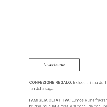
Descrizione
CONFEZIONE REGALO:
Include un’Eau de To
fan della saga.
FAMIGLIA OLFATTIVA:
Lumos è una fragranz
prugna, muguet e rosa, e si conclude con una