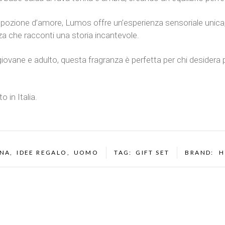
a pozione d’amore, Lumos offre un’esperienza sensoriale unica, 
nza che racconti una storia incantevole.
ovane e adulto, questa fragranza è perfetta per chi desidera p
 in Italia.
NA
,
IDEE REGALO
,
UOMO
TAG:
GIFT SET
BRAND:
H