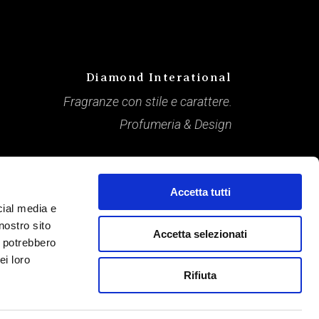
Diamond Interational
Fragranze con stile e carattere.
Profumeria & Design
Accetta tutti
cial media e
nostro sito
Accetta selezionati
i potrebbero
ei loro
Rifiuta