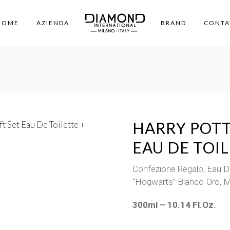
HOME
AZIENDA
BRAND
CONTA
HARRY POTT
EAU DE TOI
Confezione Regalo, Eau De
“Hogwarts” Bianco-Oro, Ma
300ml – 10.14 Fl.Oz.