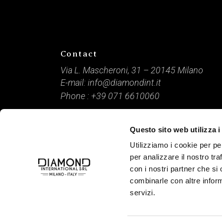
Contact
Via L. Mascheroni, 31 – 20145 Milano
E-mail:
info@diamondint.it
Phone :
+39 071 6610060
DIAMOND International / P. IVA: 09166840968 /
Questo sito web utilizza i
Capitale Sociale: € 10.000 / © 2021 Tutti i diritti riserv
Utilizziamo i cookie per pe
Credits
www.lamponemedia.it
per analizzare il nostro tra
con i nostri partner che si
combinarle con altre inform
servizi.