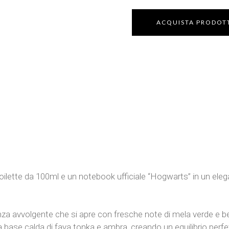
ACQUISTA PRODOT
ilette da 100ml e un notebook ufficiale “Hogwarts” in un elega
a avvolgente che si apre con fresche note di mela verde e ber
 base calda di fava tonka e ambra, creando un equilibrio perfe