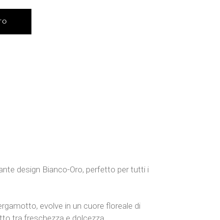
TO
nte design Bianco-Oro, perfetto per tutti i
gamotto, evolve in un cuore floreale di
tto tra freschezza e dolcezza.