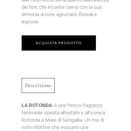
dei fiori, che incanta i sensi con la sua
armonia di note agrumate, floreali e
legnose.
ACQUISTA PRODOTTO
Descrizione
LA ROTONDA:
è una fresca fragranza
femminile ispirata all’estate e all’iconica
Rotonda a Mare di Senigallia. Un mix di
note olfattive che evocano una