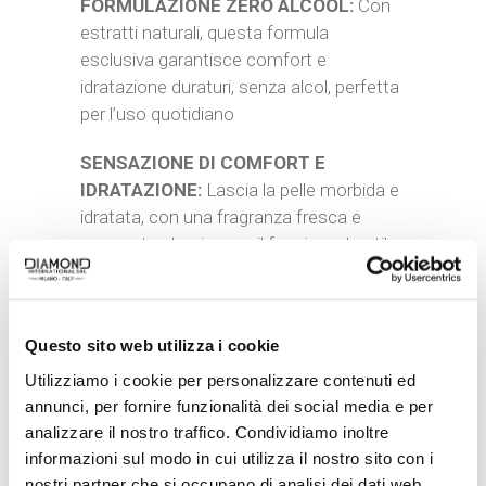
FORMULAZIONE ZERO ALCOOL:
Con
estratti naturali, questa formula
esclusiva garantisce comfort e
idratazione duraturi, senza alcol, perfetta
per l’uso quotidiano
SENSAZIONE DI COMFORT E
IDRATAZIONE:
Lascia la pelle morbida e
idratata, con una fragranza fresca e
agrumata che rievoca il fascino e lo stile
raffinato dell’Inter
FASCINO IN OGNI MOMENTO:
Questo sito web utilizza i cookie
Completa la tua routine di cura personale
con il dopobarba Inter, per una pelle
Utilizziamo i cookie per personalizzare contenuti ed
levigata e profumata con note distintive
annunci, per fornire funzionalità dei social media e per
che lasciano un’impressione duratura
analizzare il nostro traffico. Condividiamo inoltre
informazioni sul modo in cui utilizza il nostro sito con i
nostri partner che si occupano di analisi dei dati web,