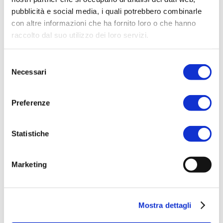
pubblicità e social media, i quali potrebbero combinarle
CATEGORIE:
BODYCARE
,
UOMO
con altre informazioni che ha fornito loro o che hanno
TAG:
AFTERSHAVE BALM
raccolto dal suo utilizzo dei loro servizi.
BRAND:
INTER
Selezione
Necessari
del
consenso
Related products
Preferenze
Statistiche
ACQUISTA PRODOTTO
Marketing
JEEP | ADVENTURE GIFT SET
Mostra dettagli