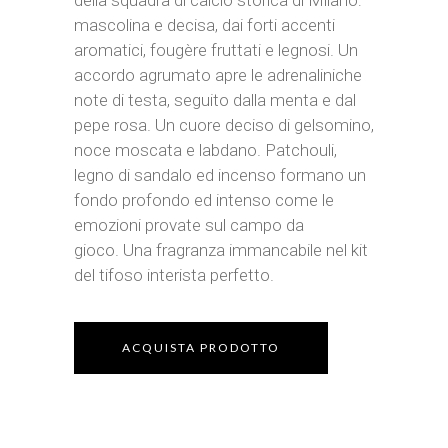
della squadra di calcio storica di Milano:
mascolina e decisa, dai forti accenti
aromatici, fougère fruttati e legnosi. Un
accordo agrumato apre le adrenaliniche
note di testa, seguito dalla menta e dal
pepe rosa. Un cuore deciso di gelsomino,
noce moscata e labdano. Patchouli,
legno di sandalo ed incenso formano un
fondo profondo ed intenso come le
emozioni provate sul campo da
gioco. Una fragranza immancabile nel kit
del tifoso interista perfetto.
ACQUISTA PRODOTTO