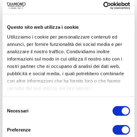
corpo con una fragranza persistente che
dona una sensazione di benessere e
comfort duraturo
Questo sito web utilizza i cookie
ISPIRATO DAL MONDO DEL
Utilizziamo i cookie per personalizzare contenuti ed
BALLETTO:
Le fragranze Dolce & Mania
annunci, per fornire funzionalità dei social media e per
evocano le delicate e suggestive
analizzare il nostro traffico. Condividiamo inoltre
informazioni sul modo in cui utilizza il nostro sito con i
sensazioni del palcoscenico, creando
nostri partner che si occupano di analisi dei dati web,
una melodia profumata e raffinata che
pubblicità e social media, i quali potrebbero combinarle
arricchisce la tua routine di bellezza
con altre informazioni che ha fornito loro o che hanno
raccolto dal suo utilizzo dei loro servizi.
CATEGORIE:
BODYCARE
,
DONNA
Selezione
TAG:
EXFOLIANTIG SHOWER GEL
Necessari
del
BRAND:
DOLCE & MANIA
consenso
Preferenze