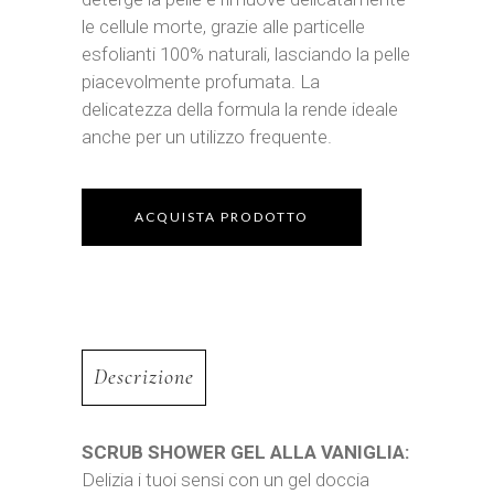
le cellule morte, grazie alle particelle
esfolianti 100% naturali, lasciando la pelle
piacevolmente profumata. La
delicatezza della formula la rende ideale
anche per un utilizzo frequente.
ACQUISTA PRODOTTO
Descrizione
SCRUB SHOWER GEL ALLA VANIGLIA:
Delizia i tuoi sensi con un gel doccia