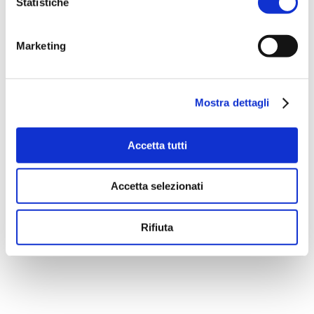
Statistiche
Marketing
Mostra dettagli
Accetta tutti
ACQUISTA PRODOTTO
Accetta selezionati
RITUENA | ESTATE SICILIANA
Rifiuta
BODY LOTION