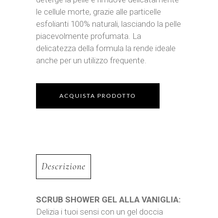
le cellule morte, grazie alle particelle
esfolianti 100% naturali, lasciando la pelle
piacevolmente profumata. La
delicatezza della formula la rende ideale
anche per un utilizzo frequente.
ACQUISTA PRODOTTO
Descrizione
SCRUB SHOWER GEL ALLA VANIGLIA:
Delizia i tuoi sensi con un gel doccia