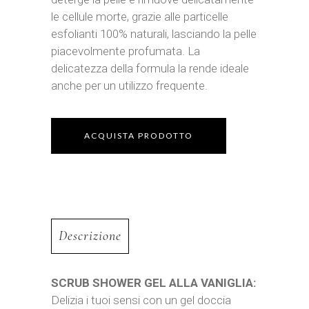
le cellule morte, grazie alle particelle
esfolianti 100% naturali, lasciando la pelle
piacevolmente profumata. La
delicatezza della formula la rende ideale
anche per un utilizzo frequente.
ACQUISTA PRODOTTO
Descrizione
SCRUB SHOWER GEL ALLA VANIGLIA:
Delizia i tuoi sensi con un gel doccia