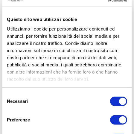
Questo sito web utilizza i cookie
Utilizziamo i cookie per personalizzare contenuti ed
ACQUISTA PRODOTTO
annunci, per fornire funzionalità dei social media e per
analizzare il nostro traffico. Condividiamo inoltre
AQUA DI SORRENTO |
informazioni sul modo in cui utilizza il nostro sito con i
TRAMONTO A POSITANO
nostri partner che si occupano di analisi dei dati web,
SHOWER GEL
pubblicità e social media, i quali potrebbero combinarle
con altre informazioni che ha fornito loro o che hanno
raccolto dal suo utilizzo dei loro servizi.
Selezione
Necessari
del
consenso
Preferenze