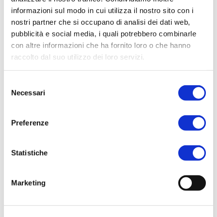
orgogliosamente in Italia, simbolo di
informazioni sul modo in cui utilizza il nostro sito con i
eleganza e di design italiano, a garanzia di
nostri partner che si occupano di analisi dei dati web,
qualità e stile.
pubblicità e social media, i quali potrebbero combinarle
con altre informazioni che ha fornito loro o che hanno
raccolto dal suo utilizzo dei loro servizi.
CATEGORIE:
BODYCARE
,
DONNA
Selezione
TAG:
SPARKLING FRAGRANCE MIST
Necessari
del
BRAND:
DOLCE & MANIA
consenso
Preferenze
Related products
Statistiche
Marketing
ACQUISTA PRODOTTO