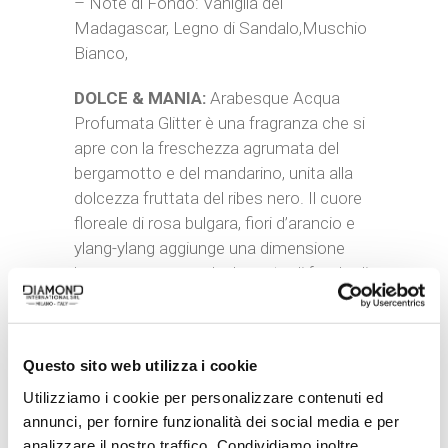
– Note di Fondo: Vaniglia del
Madagascar, Legno di Sandalo,Muschio
Bianco,
DOLCE & MANIA:
Arabesque Acqua
Profumata Glitter è una fragranza che si
apre con la freschezza agrumata del
bergamotto e del mandarino, unita alla
dolcezza fruttata del ribes nero. Il cuore
floreale di rosa bulgara, fiori d’arancio e
ylang-ylang aggiunge una dimensione
lussuosa e sensuale. Le note di fondo di
vaniglia del Madagascar, legno di sandalo
e muschio bianco donano calore e
profondità. Perfetta per chi desidera una
Questo sito web utilizza i cookie
fragranza che combina eleganza e
scintillio.
Utilizziamo i cookie per personalizzare contenuti ed
annunci, per fornire funzionalità dei social media e per
MADE IN ITALY:
Prodotto
analizzare il nostro traffico. Condividiamo inoltre