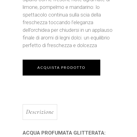
limone, pompelmo e mandarino: lo
spettacolo continua sulla scia della
freschezza toccando l’eleganza
dell’orchidea per chiudersi in un applauso
finale di aromi di legni dolci. un equilibrio
perfetto di freschezza e dolcezza
ACQUISTA PRODOTTO
Descrizione
ACQUA PROFUMATA GLITTERATA: