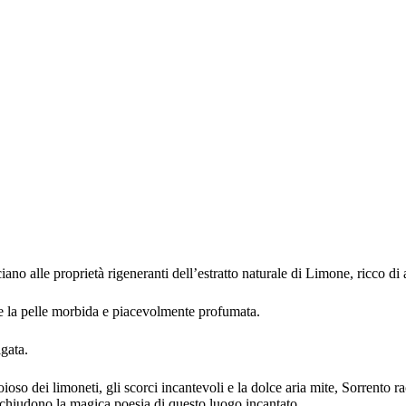
iano alle proprietà rigeneranti dell’estratto naturale di Limone, ricco di a
la pelle morbida e piacevolmente profumata.
gata.
oioso dei limoneti, gli scorci incantevoli e la dolce aria mite, Sorrento 
acchiudono la magica poesia di questo luogo incantato.