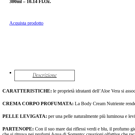
300ml – 10.14 Fl.Oz.
Acquista prodotto
Descrizione
CARATTERISTICHE:
le proprietà idratanti dell’Aloe Vera si assoc
CREMA CORPO PROFUMATA:
La Body Cream Nutriente rende 
PELLE LEVIGATA:
per una pelle naturalmente più luminosa e levi
PARTENOPE:
Con il suo mare dai riflessi verdi e blu, il profumo gi
che si ritrova nei profumi Aqua di Sorrento: creazioni olfattive che r