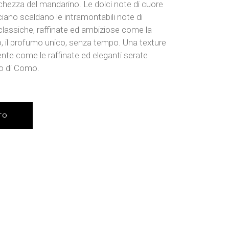
eschezza del mandarino. Le dolci note di cuore
ciano scaldano le intramontabili note di
classiche, raffinate ed ambiziose come la
o, il profumo unico, senza tempo. Una texture
nte come le raffinate ed eleganti serate
go di Como.
TO