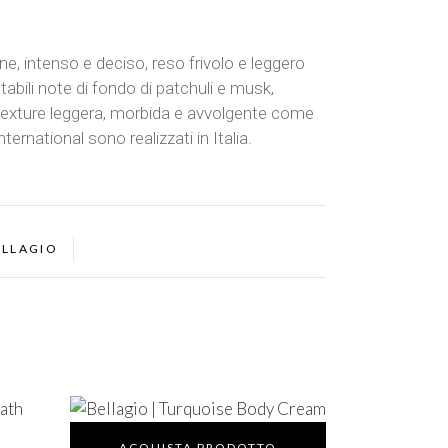
e, intenso e deciso, reso frivolo e leggero
abili note di fondo di patchuli e musk,
 texture leggera, morbida e avvolgente come
ternational sono realizzati in Italia.
ELLAGIO
ACQUISTA PRODOTTO