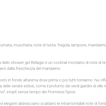
rumata, muschiata; note di testa: fragola, lampone, mandarino
 dello shower gel Bellagio è un cocktail mondano di note di te
gero dalla freschezza del mandarino.
sto in fondo all’anima dove prima o poi tutti torniamo: ha i rif
elle serate estive, come il profumo dei verdi giardini di ville m
omo”, incipit senza tempo dei Promessi Sposi.
 ed eleganti abbracciano scaldano le intramontabili note di fond