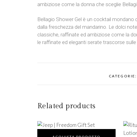
ambiziose come la donna che sceglie Bellagi
Bellagio Shower Gel è un cocktail mondano di 
dalla freschezza del mandarino. Le dolci note 
classiche, raffinate ed ambiziose come la do
le raffinate ed eleganti serate trascorse sulle
CATEGORIE
Related products
ACQUISTA PRODOTTO