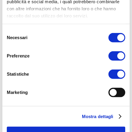
pubblicità e social media, i quali potrebbero combinarle
con altre informazioni che ha fornito loro o che hanno
raccolto dal suo utilizzo dei loro servizi.
ACQUISTA PRODOTTO
Selezione
DOLCE & MANIA | KIWI FIZZ
Necessari
del
SCENTED WATER
consenso
Preferenze
Statistiche
ACQUISTA PRODOTTO
DOLCE & MANIA | PISTACHIO
Marketing
DREAM SCENTED WATER
Mostra dettagli
ACQUISTA PRODOTTO