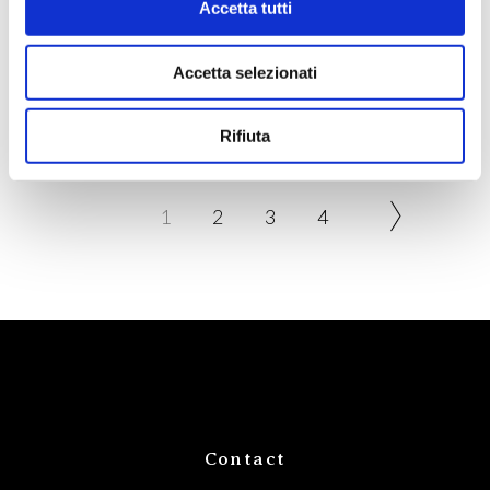
Accetta tutti
DOLCE & MANIA | VELVET MILK
Accetta selezionati
SCENTED WATER
Rifiuta
1
2
3
4
Contact