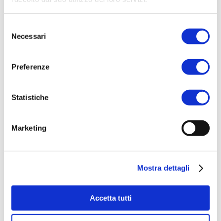
Selezione
Necessari
del
consenso
ACQUISTA PRODOTTO
Preferenze
GATTINONI | ARMONIA
Statistiche
PERFUMED BODY LOTION
Marketing
ACQUISTA PRODOTTO
Mostra dettagli
AQUA DI SORRENTO | POSILLIPO
EAU DE PARFUM
Accetta tutti