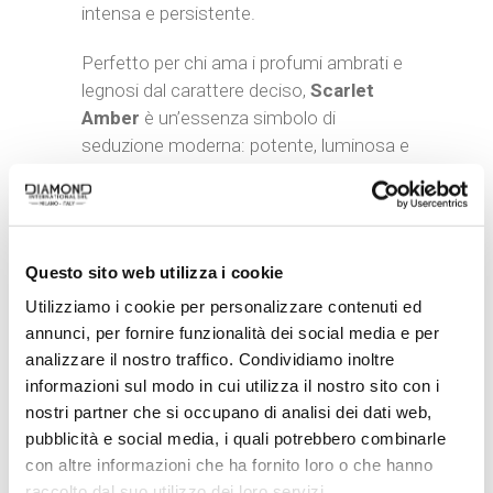
intensa e persistente.
Perfetto per chi ama i profumi ambrati e
legnosi dal carattere deciso,
Scarlet
Amber
è un’essenza simbolo di
seduzione moderna: potente, luminosa e
capace di lasciare un’impronta unica a
ogni passo.
Questo sito web utilizza i cookie
CATEGORIE:
DONNA
,
FRAGRANZE
Utilizziamo i cookie per personalizzare contenuti ed
DONNA
annunci, per fornire funzionalità dei social media e per
TAG:
EAU DE PARFUM
analizzare il nostro traffico. Condividiamo inoltre
BRAND:
NASHJA
informazioni sul modo in cui utilizza il nostro sito con i
nostri partner che si occupano di analisi dei dati web,
pubblicità e social media, i quali potrebbero combinarle
con altre informazioni che ha fornito loro o che hanno
Related products
raccolto dal suo utilizzo dei loro servizi.