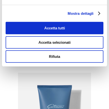
Mostra dettagli
Accetta tutti
Accetta selezionati
ACQUISTA PRODOTTO
Rifiuta
GATTINONI | ARMONIA EAU DE
PARFUM 40ML