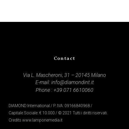
Contact
Via L. Mascheroni, 31 – 20145 Milano
E-mail:
info@diamondint.it
Phone :
+39 071 6610060
DIAMOND International / P. IVA: 09166840968 /
Capitale Sociale: € 10.000 / © 2021 Tutti i diritti riservati.
Credits
www.lamponemedia.it