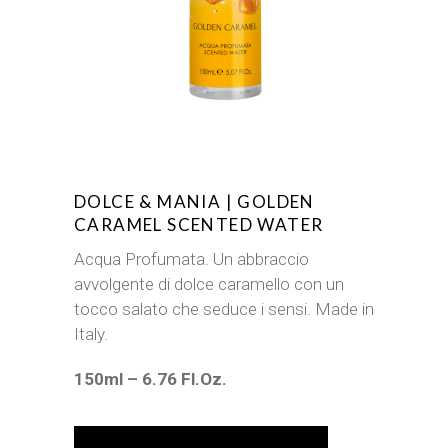
DOLCE & MANIA | GOLDEN
CARAMEL SCENTED WATER
Acqua Profumata. Un abbraccio
avvolgente di dolce caramello con un
tocco salato che seduce i sensi. Made in
Italy.
150ml – 6.76 Fl.Oz.