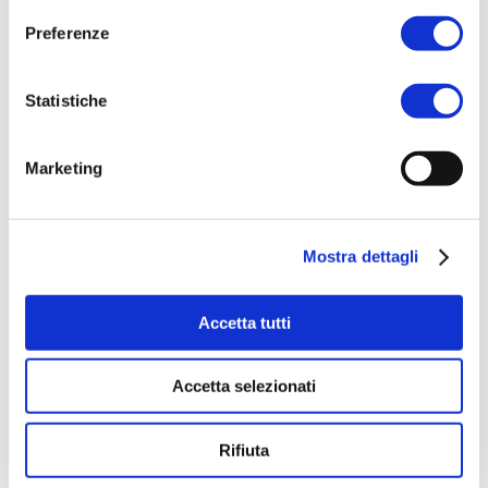
DOLCE & MANIA | SYMPHONIE
Preferenze
SHOWER GEL
Statistiche
Marketing
ACQUISTA PRODOTTO
DOLCE & MANIA | VIOLETTA
Mostra dettagli
EXFOLIANTIG SHOWER GEL
Accetta tutti
ACQUISTA PRODOTTO
Accetta selezionati
DOLCE & MANIA | MELA VERDE
Rifiuta
EXFOLIANTIG SHOWER GEL