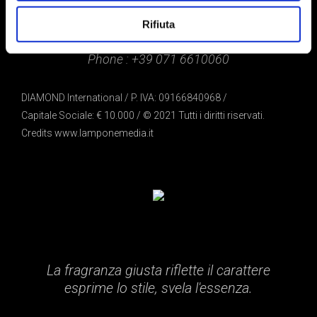
Via L. Mascheroni, 31 – 20145 Milano
Rifiuta
E-mail:
info@diamondint.it
Phone :
+39 071 6610060
DIAMOND International / P. IVA: 09166840968 /
Capitale Sociale: € 10.000 / © 2021 Tutti i diritti riservati.
Credits
www.lamponemedia.it
La fragranza giusta riflette il carattere
esprime lo stile, svela l'essenza.