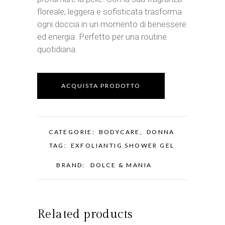
floreale, leggera e sofisticata trasforma
ogni doccia in un momento di benessere
ed energia. Perfetto per una routine
quotidiana.
ACQUISTA PRODOTTO
CATEGORIE:
BODYCARE
,
DONNA
TAG:
EXFOLIANTIG SHOWER GEL
BRAND:
DOLCE & MANIA
Related products