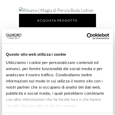
ACQUISTA PRODOTTO
RITUENA | MAGIA DI PERSIA
BODY LOTION
Questo sito web utilizza i cookie
Utilizziamo i cookie per personalizzare contenuti ed
ACQUISTA PRODOTTO
annunci, per fornire funzionalità dei social media e per
analizzare il nostro traffico. Condividiamo inoltre
JEEP | FREEDOM GIFT SET
informazioni sul modo in cui utilizza il nostro sito con i
nostri partner che si occupano di analisi dei dati web,
pubblicità e social media, i quali potrebbero combinarle
ACQUISTA PRODOTTO
con altre informazioni che ha fornito loro o che hanno
raccolto dal suo utilizzo dei loro servizi.
RITUENA | MAGIE DI PERSIA GIFT