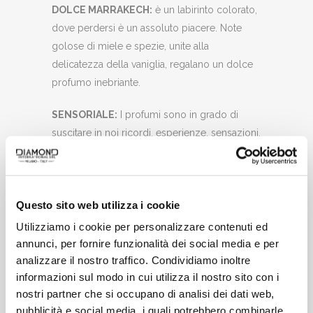
DOLCE MARRAKECH:
è un labirinto colorato,
dove perdersi è un assoluto piacere. Note
golose di miele e spezie, unite alla
delicatezza della vaniglia, regalano un dolce
profumo inebriante.
SENSORIALE:
I profumi sono in grado di
suscitare in noi ricordi, esperienze, sensazioni.
In Rituena diventano un viaggio sensoriale in
diversi stati del mondo. Elisir emozionali.
FAMIGLIA OLFATTIVA:
Cipriato | Ambrato –
Questo sito web utilizza i cookie
Note di Testa: Arancio, Passion Fruit – Note di
Utilizziamo i cookie per personalizzare contenuti ed
Cuore: Gardenia, Eliotropio, Miele – Note di
annunci, per fornire funzionalità dei social media e per
Fondo: Patchouli, Ambra, Vaniglia
analizzare il nostro traffico. Condividiamo inoltre
informazioni sul modo in cui utilizza il nostro sito con i
MADE IN ITALY:
Prodotto orgogliosamente in
nostri partner che si occupano di analisi dei dati web,
Italia, simbolo di eleganza e di design italiano,
pubblicità e social media, i quali potrebbero combinarle