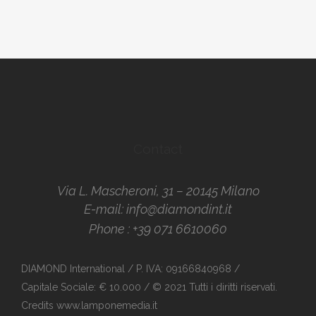
Contact
Via L. Mascheroni, 31 – 20145 Milano
E-mail:
info@diamondint.it
Phone :
+39 071 6610060
DIAMOND International / P. IVA: 09166840968 /
Capitale Sociale: € 10.000 / © 2021 Tutti i diritti riservati.
Credits
www.lamponemedia.it