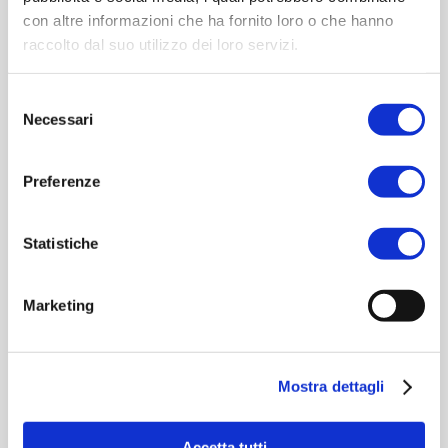
a garanzia di qualità e stile.
con altre informazioni che ha fornito loro o che hanno
raccolto dal suo utilizzo dei loro servizi.
CATEGORIE:
BODYCARE
,
DONNA
Selezione
Necessari
TAG:
BODY BUTTER
del
consenso
BRAND:
RITUENA
Preferenze
Statistiche
RELATED PRODUCTS
Marketing
ACQUISTA PRODOTTO
Mostra dettagli
RITUENA | INEBRIANTE MARRAKECH
BODY LOTION
Accetta tutti