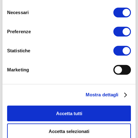
Related products
Selezione
Necessari
del
consenso
Preferenze
ACQUISTA PRODOTTO
Statistiche
AQUA DI SORRENTO | GIARDINO
DI AMALFI SHOWER GEL
Marketing
ACQUISTA PRODOTTO
Mostra dettagli
RITUENA | MAGIE DI PERSIA GIFT
Accetta tutti
SET
Accetta selezionati