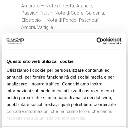
Ambrato – Note di Testa: Arancio,
Passion Fruit – Note di Cuore: Gardenia,
Eliotropio – Note di Fondo: Patchouli,
Ambra, Vaniglia
MADE IN ITALY:
Prodotto
orgogliosamente in Italia, simbolo di
eleganza e di design italiano, a garanzia di
qualità e stile.
Questo sito web utilizza i cookie
Utilizziamo i cookie per personalizzare contenuti ed
annunci, per fornire funzionalità dei social media e per
analizzare il nostro traffico. Condividiamo inoltre
CATEGORIE:
BODYCARE
,
DONNA
informazioni sul modo in cui utilizza il nostro sito con i
TAG:
BATH FOAM
nostri partner che si occupano di analisi dei dati web,
BRAND:
RITUENA
pubblicità e social media, i quali potrebbero combinarle
con altre informazioni che ha fornito loro o che hanno
raccolto dal suo utilizzo dei loro servizi.