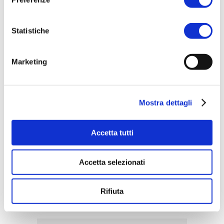
Statistiche
Marketing
Mostra dettagli
Accetta tutti
Accetta selezionati
ACQUISTA PRODOTTO
AQUA DI SORRENTO |
Rifiuta
PARTENOPE EAU DE PARFUM