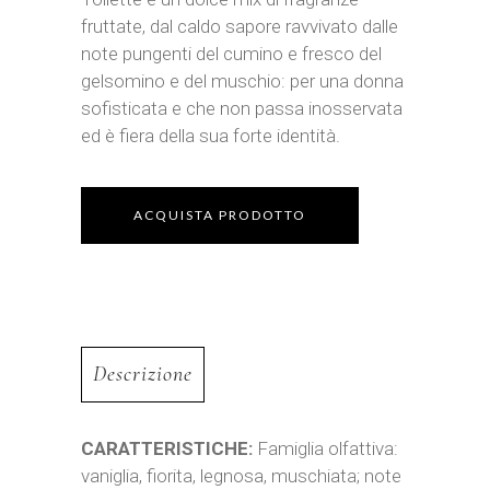
fruttate, dal caldo sapore ravvivato dalle
note pungenti del cumino e fresco del
gelsomino e del muschio: per una donna
sofisticata e che non passa inosservata
ed è fiera della sua forte identità.
ACQUISTA PRODOTTO
Descrizione
CARATTERISTICHE:
Famiglia olfattiva:
vaniglia, fiorita, legnosa, muschiata; note