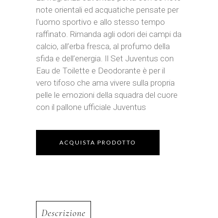
note orientali ed acquatiche pensate per
l’uomo sportivo e allo stesso tempo
raffinato. Rimanda agli odori dei campi da
calcio, all’erba fresca, al profumo della
sfida e dell’energia. Il Set Juventus con
Eau de Toilette e Deodorante è per il
vero tifoso che ama vivere sulla propria
pelle le emozioni della squadra del cuore
con il pallone ufficiale Juventus
ACQUISTA PRODOTTO
Descrizione