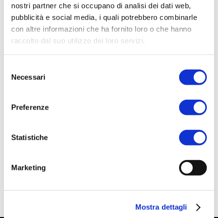
nostri partner che si occupano di analisi dei dati web,
pubblicità e social media, i quali potrebbero combinarle
con altre informazioni che ha fornito loro o che hanno
raccolto dal suo utilizzo dei loro servizi.
ACQUISTA PRODOTTO
RITUENA | ESTATE SICILIANA
Selezione
Necessari
BATH FOAM
del
consenso
Preferenze
ACQUISTA PRODOTTO
Statistiche
BELLAGIO | TURQUOISE BODY
CREAM
Marketing
Mostra dettagli