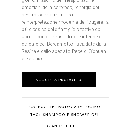
giorno il fascino dell’inesplorato, le
emozioni della sorpresa, l’energia del
sentirsi senza limiti. Una
reinterpretazione moderna dei fougere, la
più classica delle famiglie olfattive da
uomo, con contrasti di note intense e
delicate del Bergamotto riscaldate dalla
Resina e dallo speziato Pepe di Sichuan
e Geranio.
ACQUISTA PRODOTTO
CATEGORIE:
BODYCARE
,
UOMO
TAG:
SHAMPOO E SHOWER GEL
BRAND:
JEEP