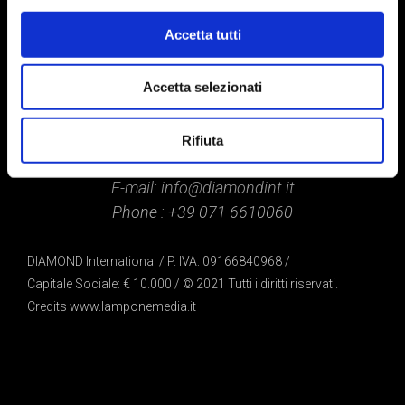
Accetta tutti
Accetta selezionati
Contact
Rifiuta
Via L. Mascheroni, 31 – 20145 Milano
E-mail:
info@diamondint.it
Phone :
+39 071 6610060
DIAMOND International / P. IVA: 09166840968 /
Capitale Sociale: € 10.000 / © 2021 Tutti i diritti riservati.
Credits
www.lamponemedia.it