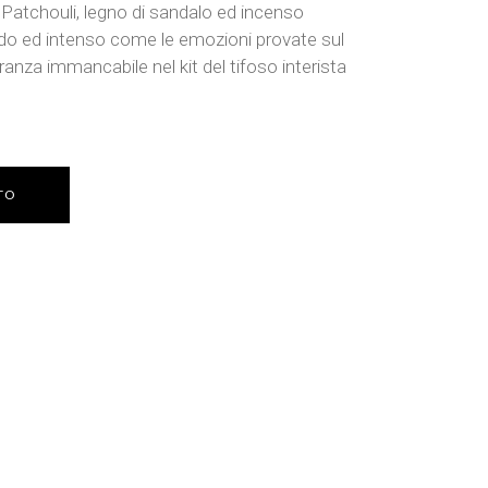
atchouli, legno di sandalo ed incenso
o ed intenso come le emozioni provate sul
nza immancabile nel kit del tifoso interista
TO