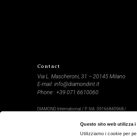
Contact
Via L. Mascheroni, 31 – 20145 Milano
E-mail:
info@diamondint.it
Phone :
+39 071 6610060
DIAMOND International / P. IVA: 09166840968 /
Capitale Sociale: € 10.000 / © 2021 Tutti i diritti riserv
Questo sito web utilizza i
Credits
www.lamponemedia.it
Utilizziamo i cookie per pe