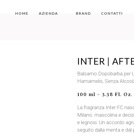
HOME
AZIENDA
BRAND
CONTATTI
INTER | AF
Balsamo Dopobarba per Uo
Hamamelis, Senza Alcool, 
100 ml – 3.38 Fl. Oz.
La fragranza Inter FC nasce
Milano: mascolina e decisa,
e legnosi. Un accordo agru
seguito dalla menta e dal