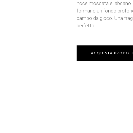
noce moscata e labdano. P
formano un fondo profond
campo da gioco. Una fragra
perfetto.
ACQUISTA PRODOT