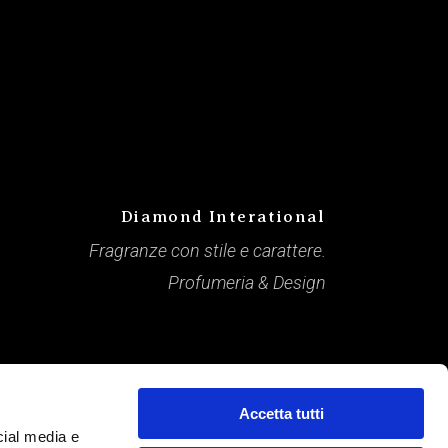
Diamond Interational
Fragranze con stile e carattere.
Profumeria & Design
Accetta tutti
cial media e