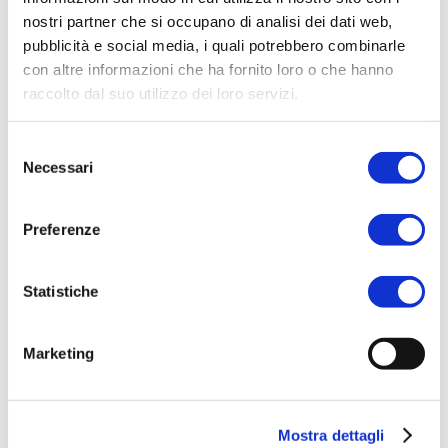
nostri partner che si occupano di analisi dei dati web,
CATEGORIE:
BODYCARE
,
UOMO
pubblicità e social media, i quali potrebbero combinarle
TAG:
AFTERSHAVE BALM
con altre informazioni che ha fornito loro o che hanno
BRAND:
INTER
raccolto dal suo utilizzo dei loro servizi.
Selezione
Necessari
del
Related products
consenso
Preferenze
Statistiche
ACQUISTA PRODOTTO
Marketing
RITUENA | INEBRIANTE
MARRAKECH BODY LOTION
Mostra dettagli