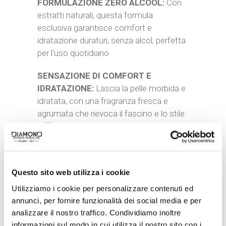
FORMULAZIONE ZERO ALCOOL:
Con
estratti naturali, questa formula
esclusiva garantisce comfort e
idratazione duraturi, senza alcol, perfetta
per l’uso quotidiano
SENSAZIONE DI COMFORT E
IDRATAZIONE:
Lascia la pelle morbida e
idratata, con una fragranza fresca e
agrumata che rievoca il fascino e lo stile
raffinato dell’Inter
FASCINO IN OGNI MOMENTO:
Completa la tua routine di cura personale
Questo sito web utilizza i cookie
con il dopobarba Inter, per una pelle
levigata e profumata con note distintive
Utilizziamo i cookie per personalizzare contenuti ed
che lasciano un’impressione duratura
annunci, per fornire funzionalità dei social media e per
analizzare il nostro traffico. Condividiamo inoltre
informazioni sul modo in cui utilizza il nostro sito con i