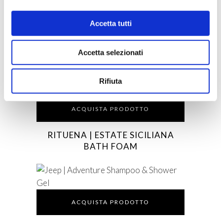
Accetta tutti
ACQUISTA PRODOTTO
Accetta selezionati
AQUA DI SORRENTO | SIREA
BODY CREAM NUTRIENTE
Rifiuta
ACQUISTA PRODOTTO
RITUENA | ESTATE SICILIANA
BATH FOAM
ACQUISTA PRODOTTO