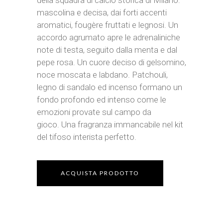
della squadra di calcio storica di Milano:
mascolina e decisa, dai forti accenti
aromatici, fougère fruttati e legnosi. Un
accordo agrumato apre le adrenaliniche
note di testa, seguito dalla menta e dal
pepe rosa. Un cuore deciso di gelsomino,
noce moscata e labdano. Patchouli,
legno di sandalo ed incenso formano un
fondo profondo ed intenso come le
emozioni provate sul campo da
gioco. Una fragranza immancabile nel kit
del tifoso interista perfetto.
ACQUISTA PRODOTTO