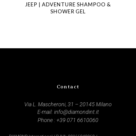
JEEP | ADVENTURE SHAMPOO &
SHOWER GEL
Contact
Via L. Mascheroni, 31 – 20145 Milano
E-mail:
info@diamondint.it
Phone :
+39 071 6610060