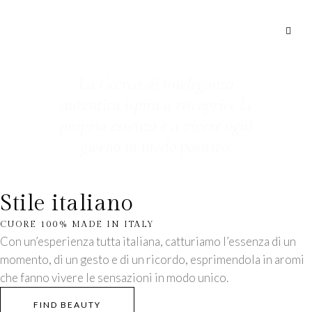
La ricerca di un'eleganza
autentica ispira a riscoprire la
propria essenza e a vivere ogni
giorno in modo positivo.
Stile italiano
CUORE 100% MADE IN ITALY
Con un’esperienza tutta italiana, catturiamo l’essenza di un
momento, di un gesto e di un ricordo, esprimendola in aromi
che fanno vivere le sensazioni in modo unico.
FIND BEAUTY