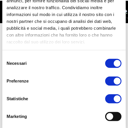
annunci, per fornire funzionalità dei social media e per
analizzare il nostro traffico. Condividiamo inoltre
informazioni sul modo in cui utilizza il nostro sito con i
nostri partner che si occupano di analisi dei dati web,
pubblicità e social media, i quali potrebbero combinarle
3 Feb
con altre informazioni che ha fornito loro o che hanno
raccolto dal suo utilizzo dei loro servizi.
Fragranze Iconiche: i Profumi che
Raccontano i Grandi Marchi
Selezione
Necessari
del
Le fragranze Diamond in licenza celebrano
consenso
l’identità e il fascino di marchi prestigiosi,
Preferenze
trasformando ogni creazione in un’espressione
unica. Ogni profumo cattura l’essenza
Statistiche
Leggi tutto
Marketing