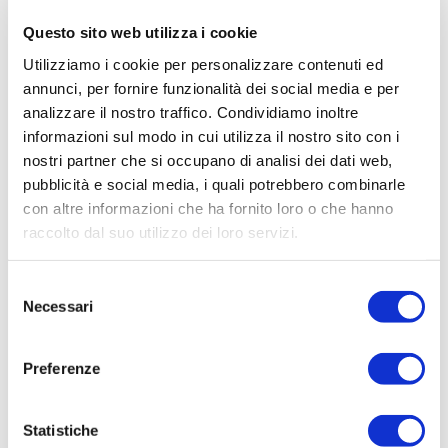
Questo sito web utilizza i cookie
Utilizziamo i cookie per personalizzare contenuti ed
annunci, per fornire funzionalità dei social media e per
analizzare il nostro traffico. Condividiamo inoltre
informazioni sul modo in cui utilizza il nostro sito con i
nostri partner che si occupano di analisi dei dati web,
pubblicità e social media, i quali potrebbero combinarle
ACQUISTA PRODOTTO
con altre informazioni che ha fornito loro o che hanno
raccolto dal suo utilizzo dei loro servizi.
RITUENA | MAGIA DI PERSIA
BATH FOAM
Selezione
Necessari
del
consenso
Preferenze
Statistiche