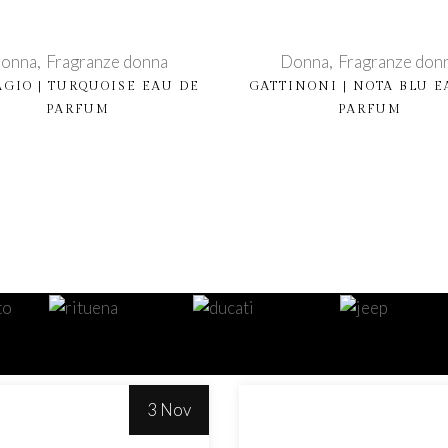
onna
Fragranze donna
Donna
Fragranze don
AGIO | TURQUOISE EAU DE
GATTINONI | NOTA BLU E
PARFUM
PARFUM
quista prodotto
Acquista prodotto
3 Nov