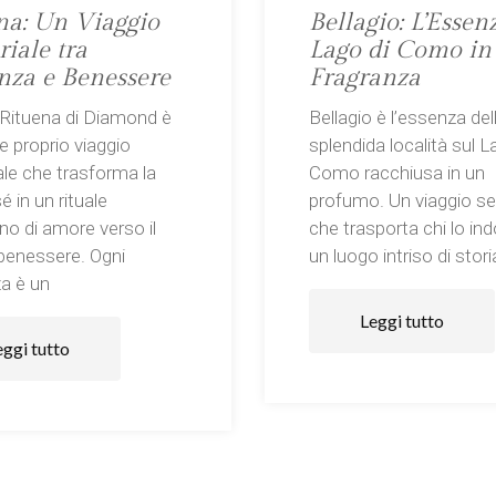
na: Un Viaggio
Bellagio: L’Essen
iale tra
Lago di Como in
nza e Benessere
Fragranza
 Rituena di Diamond è
Bellagio è l’essenza del
e proprio viaggio
splendida località sul L
le che trasforma la
Como racchiusa in un
é in un rituale
profumo. Un viaggio se
no di amore verso il
che trasporta chi lo in
 benessere. Ogni
un luogo intriso di stori
a è un
Leggi tutto
eggi tutto