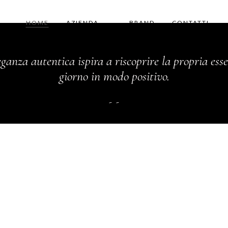
HOME
AZIENDA
BRAND
CONTATTI
eganza autentica ispira a riscoprire la propria ess
giorno in modo positivo.