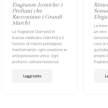
Fragranze Iconiche: i
Ritue
Profumi che
Sensor
Raccontano i Grandi
Elega
Marchi
La linea
Le fragranze Diamond in
un vero 
licenza celebrano l’identità e il
sensoria
fascino di marchi prestigiosi,
cura di s
trasformando ogni creazione in
quotidia
un’espressione unica. Ogni
proprio
profumo cattura l’essenza
fragranz
Leggi tutto
L