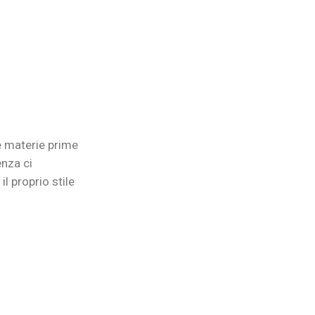
e materie prime
enza ci
l proprio stile