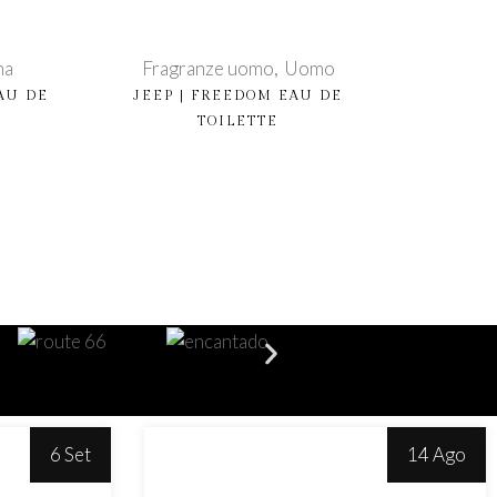
na
Fragranze uomo
Uomo
AU DE
JEEP | FREEDOM EAU DE
TOILETTE
Acquista prodotto
Acqu
6 Set
14 Ago