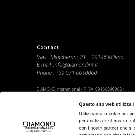
Contact
Via L. Mascheroni, 31 – 20145 Milano
E-mail:
info@diamondint.it
Phone :
+39 071 6610060
DIAMOND International / P. IVA: 09166840968 /
Capitale Sociale: € 10.000 / © 2021 Tutti i diritti riserv
Questo sito web utilizza i
Credits
www.lamponemedia.it
Utilizziamo i cookie per pe
per analizzare il nostro tra
con i nostri partner che si