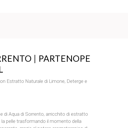
RRENTO | PARTENOPE
L
on Estratto Naturale di Limone, Deterge e
 di Aqua di Sorrento, arricchito di estratto
e la pelle trasformando il momento della