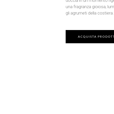
doccia in un momento rige
una fragranza gioiosa, lum
gli agrumeti della costiera.
ACQUISTA PRODOT