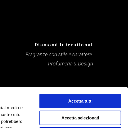
Diamond Interational
Fragranze con stile e carattere.
Profumeria & Design
Accetta tutti
cial media e
nostro sito
Accetta selezionati
i potrebbero