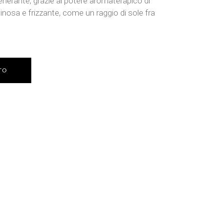
nerante, grazie al potere aromaterapico di
inosa e frizzante, come un raggio di sole fra
TO