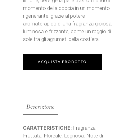
limone, deterge la pelle trasformando il
momento della doccia in un momento
rigenerante, grazie al potere
aromaterapico di una fragranza gioiosa,
luminosa e frizzante, come un raggio di
sole fra gli agrumeti della costiera.
ACQUISTA PRODOTTO
Descrizione
CARATTERISTICHE:
Fragranza
Fruttata, Floreale, Legnosa. Note di