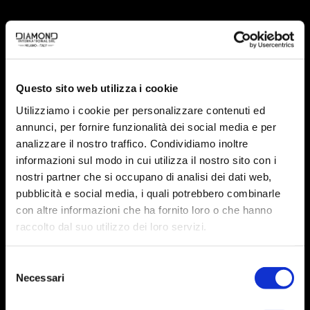
Contact
Questo sito web utilizza i cookie
Via L. Mascheroni, 31 – 20145 Milano
Utilizziamo i cookie per personalizzare contenuti ed
E-mail:
info@diamondint.it
annunci, per fornire funzionalità dei social media e per
Phone :
+39 071 6610060
analizzare il nostro traffico. Condividiamo inoltre
informazioni sul modo in cui utilizza il nostro sito con i
DIAMOND International / P. IVA: 09166840968 /
nostri partner che si occupano di analisi dei dati web,
Capitale Sociale: € 10.000 / © 2021 Tutti i diritti riservati.
pubblicità e social media, i quali potrebbero combinarle
Credits
www.lamponemedia.it
con altre informazioni che ha fornito loro o che hanno
raccolto dal suo utilizzo dei loro servizi.
Selezione
Necessari
del
consenso