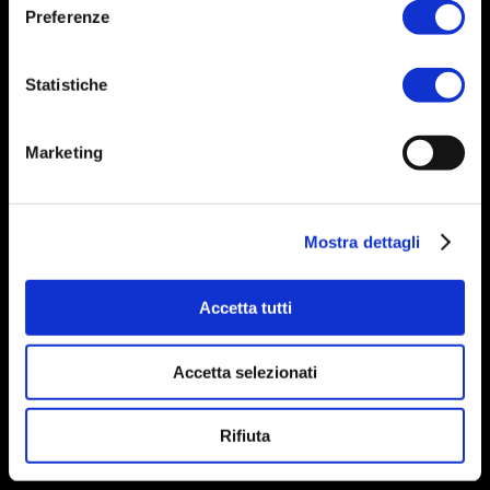
Preferenze
Statistiche
Marketing
La fragranza giusta riflette il carattere
esprime lo stile, svela l'essenza.
Mostra dettagli
Accetta tutti
Accetta selezionati
Rifiuta