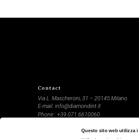
Contact
Via L. Mascheroni, 31 – 20145 Milano
E-mail:
info@diamondint.it
Phone :
+39 071 6610060
Questo sito web utilizza i
DIAMOND International / P. IVA: 09166840968 /