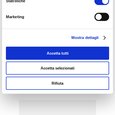
Statistiche
Marketing
Mostra dettagli
Accetta tutti
Accetta selezionati
ACQUISTA PRODOTTO
Rifiuta
JEEP | FREEDOM AFTERSHAVE
BALM