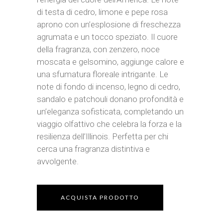
di testa di cedro, limone e pepe rosa
aprono con un’esplosione di freschezza
agrumata e un tocco speziato. Il cuore
della fragranza, con zenzero, noce
moscata e gelsomino, aggiunge calore e
una sfumatura floreale intrigante. Le
note di fondo di incenso, legno di cedro,
sandalo e patchouli donano profondità e
un’eleganza sofisticata, completando un
viaggio olfattivo che celebra la forza e la
resilienza dell’Illinois. Perfetta per chi
cerca una fragranza distintiva e
avvolgente.
ACQUISTA PRODOTTO