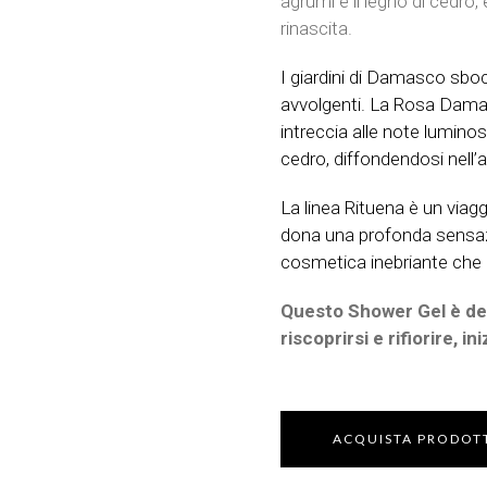
agrumi e il legno di cedro,
rinascita.
I giardini di Damasco sboc
avvolgenti. La Rosa Damas
intreccia alle note luminos
cedro, diffondendosi nell’a
La linea Rituena è un viag
dona una profonda sensaz
cosmetica inebriante che c
Questo Shower Gel è ded
riscoprirsi e rifiorire, i
ACQUISTA PRODOT