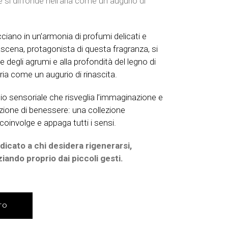
 e si diffonde nell’aria come un augurio di
ciano in un’armonia di profumi delicati e
cena, protagonista di questa fragranza, si
e degli agrumi e alla profondità del legno di
ria come un augurio di rinascita.
gio sensoriale che risveglia l’immaginazione e
ione di benessere: una collezione
oinvolge e appaga tutti i sensi.
icato a chi desidera rigenerarsi,
niziando proprio dai piccoli gesti.
TO