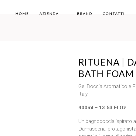
HOME
AZIENDA
BRAND
CONTATTI
RITUENA | 
BATH FOAM
Gel Doccia Aromatico e Fl
Italy.
400ml – 13.53 Fl.Oz.
Un bagnodoccia ispirato a
Damascena, protagonista n