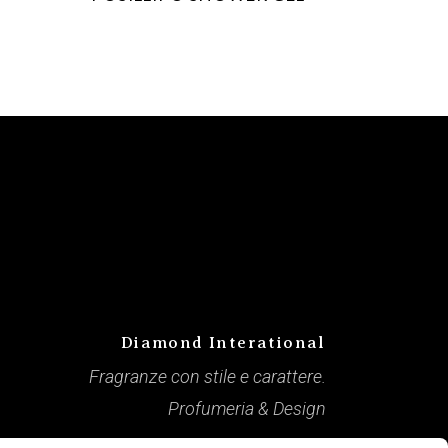
Diamond Interational
Fragranze con stile e carattere.
Profumeria & Design