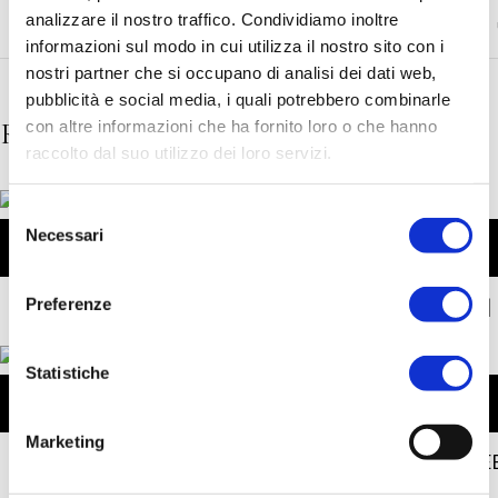
analizzare il nostro traffico. Condividiamo inoltre
CATEGORIE:
BODYCARE
,
FRAGRANZE
informazioni sul modo in cui utilizza il nostro sito con i
nostri partner che si occupano di analisi dei dati web,
pubblicità e social media, i quali potrebbero combinarle
con altre informazioni che ha fornito loro o che hanno
Related products
raccolto dal suo utilizzo dei loro servizi.
Selezione
Necessari
del
consenso
Preferenze
JUVENTUS |
Statistiche
Marketing
JE