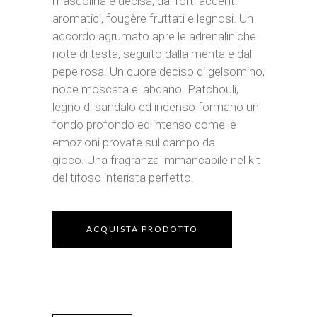
mascolina e decisa, dai forti accenti
aromatici, fougère fruttati e legnosi. Un
accordo agrumato apre le adrenaliniche
note di testa, seguito dalla menta e dal
pepe rosa. Un cuore deciso di gelsomino,
noce moscata e labdano. Patchouli,
legno di sandalo ed incenso formano un
fondo profondo ed intenso come le
emozioni provate sul campo da
gioco. Una fragranza immancabile nel kit
del tifoso interista perfetto.
ACQUISTA PRODOTTO