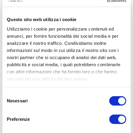
Related products
Questo sito web utilizza i cookie
Utilizziamo i cookie per personalizzare contenuti ed
annunci, per fornire funzionalità dei social media e per
analizzare il nostro traffico. Condividiamo inoltre
ACQUISTA PRODOTTO
informazioni sul modo in cui utilizza il nostro sito con i
nostri partner che si occupano di analisi dei dati web,
BELLAGIO | SHOWER GEL
pubblicità e social media, i quali potrebbero combinarle
con altre informazioni che ha fornito loro o che hanno
raccolto dal suo utilizzo dei loro servizi.
Selezione
ACQUISTA PRODOTTO
Necessari
del
consenso
RITUENA | INEBRIANTE
MARRAKECH BODY LOTION
Preferenze